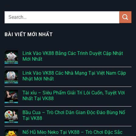
BÀI VIẾT MỚI NHẤT
Link Vào VK88 Bằng Các Trình Duyệt Cập Nhật
Mới Nhất
Link Vào VK88 Các Nhà Mạng Tại Việt Nam Cập
Nhật Mới Nhất
Tài xỉu – Siêu Phẩm Giải Trí Lôi Cuốn, Tuyệt Vời
Nhất Tại VK88
Bầu Cua – Trò Chơi Dân Gian Độc Đáo Bùng Nổ
Tại VK88
Nổ Hũ Mèo Neko Tại VK88 – Trò Chơi Đặc Sắc