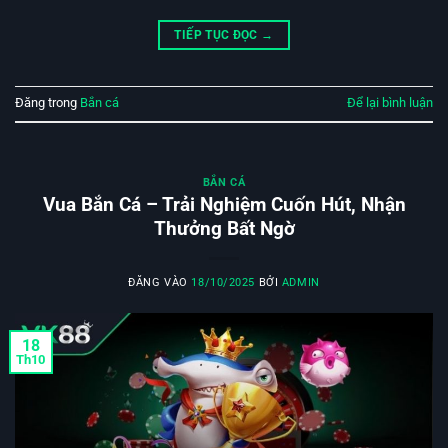
TIẾP TỤC ĐỌC
→
Đăng trong
Bắn cá
Để lại bình luận
BẮN CÁ
Vua Bắn Cá – Trải Nghiệm Cuốn Hút, Nhận
Thưởng Bất Ngờ
ĐĂNG VÀO
18/10/2025
BỞI
ADMIN
18
Th10