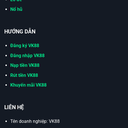
Nổ hũ
HƯỚNG DẪN
Đăng ký VK88
Đăng nhập VK88
Nạp tiền VK88
Rút tiền VK88
Khuyến mãi VK88
LIÊN HỆ
Tên doanh nghiệp: VK88