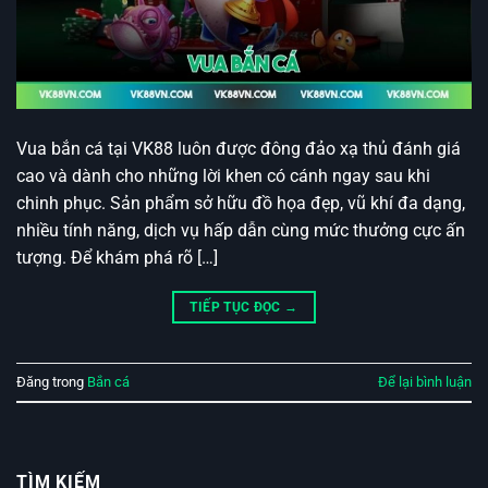
Vua bắn cá tại VK88 luôn được đông đảo xạ thủ đánh giá
cao và dành cho những lời khen có cánh ngay sau khi
chinh phục. Sản phẩm sở hữu đồ họa đẹp, vũ khí đa dạng,
nhiều tính năng, dịch vụ hấp dẫn cùng mức thưởng cực ấn
tượng. Để khám phá rõ […]
TIẾP TỤC ĐỌC
→
Đăng trong
Bắn cá
Để lại bình luận
TÌM KIẾM