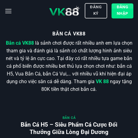
Bỏ
ĐĂNG
ĐĂNG
qua
NHẬP
KÝ
nội
dung
BẮN CÁ
VK88
Bắn cá VK88
là sảnh chơi được rất nhiều anh em lựa chọn
tham gia và đánh giá là sảnh có chất lượng hình ảnh siêu
nét và tỷ lệ ăn cực cao. Tại đây có rất nhiều tựa game bắn
cá phổ biến được nhiều bet thủ lựa chọn chơi như: bắn cá
H5, Vua Bắn Cá, bắn Cá Vui,… với nhiều vũ khí hiện đại áp
dụng cho việc săn cá dễ dàng. Tham gia
VK 88
ngay tặng
80K tiền thật chơi bắn cá.
BẮN CÁ
Bắn Cá H5 – Siêu Phẩm Cá Cược Đổi
Thưởng Giữa Lòng Đại Dương