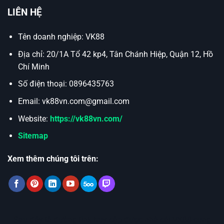
LIÊN HỆ
Tên doanh nghiệp: VK88
Địa chỉ:
20/1A Tổ 42 kp4, Tân Chánh Hiệp, Quận 12, Hồ
Chí Minh
Số điện thoại:
0896435763
Email:
vk88vn.com@gmail.com
Website:
https://vk88vn.com/
Sitemap
Xem thêm chúng tôi trên:
Sau đây là đường link truy cập được nhà cái VK88 cung