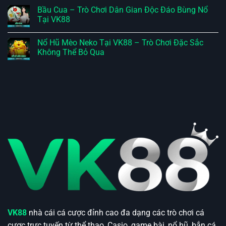
Bầu Cua – Trò Chơi Dân Gian Độc Đáo Bùng Nổ
Tại VK88
Nổ Hũ Mèo Neko Tại VK88 – Trò Chơi Đặc Sắc
Không Thể Bỏ Qua
VK88
nhà cái cá cược đỉnh cao đa dạng các trò chơi cá
cược trực tuyến từ thể thao, Casio, game bài, nổ hũ, bắn cá,