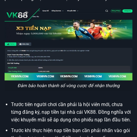
Đảm bảo hoàn thành số vòng cược để nhận thưởng
Trước tiên người chơi cần phải là hội viên mới, chưa
từng đăng ký, nạp tiền tại nhà cái VK88. Đồng nghĩa với
việc khuyến mãi sẽ áp dụng cho phiếu nạp lần đầu tiên.
Trước khi thực hiện nạp tiền bạn cần phải nhấn vào gói