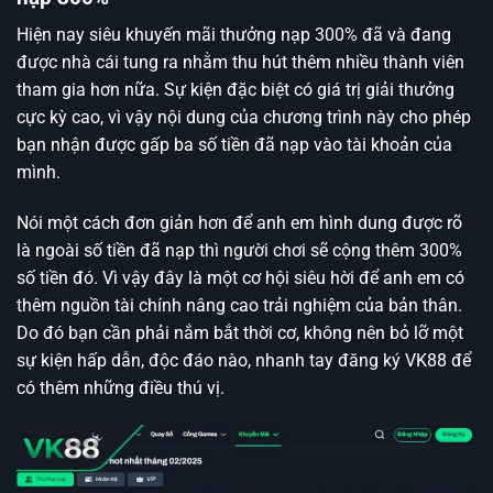
Hiện nay siêu khuyến mãi thưởng nạp 300% đã và đang
được nhà cái tung ra nhằm thu hút thêm nhiều thành viên
tham gia hơn nữa. Sự kiện đặc biệt có giá trị giải thưởng
cực kỳ cao, vì vậy nội dung của chương trình này cho phép
bạn nhận được gấp ba số tiền đã nạp vào tài khoản của
mình.
Nói một cách đơn giản hơn để anh em hình dung được rõ
là ngoài số tiền đã nạp thì người chơi sẽ cộng thêm 300%
số tiền đó. Vì vậy đây là một cơ hội siêu hời để anh em có
thêm nguồn tài chính nâng cao trải nghiệm của bản thân.
Do đó bạn cần phải nắm bắt thời cơ, không nên bỏ lỡ một
sự kiện hấp dẫn, độc đáo nào, nhanh tay đăng ký VK88 để
có thêm những điều thú vị.