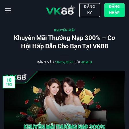
Bỏ
ĐĂNG
ĐĂNG
qua
NHẬP
KÝ
nội
dung
KHUYẾN MÃI
Khuyến Mãi Thưởng Nạp 300% – Cơ
Hội Hấp Dẫn Cho Bạn Tại VK88
ĐĂNG VÀO
18/02/2025
BỞI
ADMIN
18
Th2