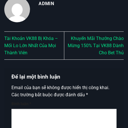
ADMIN
Tài Khoản VK88 Bị Khóa –
Khuyến Mãi Thưởng Chào
Mối Lo Lớn Nhất Của Mọi
Mừng 150% Tại VK88 Dành
Thành Viên
Cho Bet Thủ
Để lại một bình luận
Email của bạn sẽ không được hiển thị công khai.
Các trường bắt buộc được đánh dấu
*
Bình luận
*