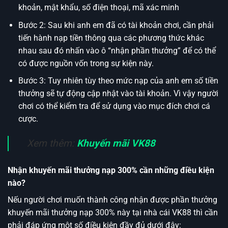
khoản, mật khẩu, số điện thoại, mã xác minh
Bước 2: Sau khi anh em đã có tài khoản chơi, cần phải
tiến hành nạp tiền thông qua các phương thức khác
nhau sau đó nhấn vào ô “nhận phần thưởng” để có thể
có được nguồn vốn trong sự kiện này.
Bước 3: Tuy nhiên tùy theo mức nạp của anh em số tiền
thưởng sẽ tự động cập nhật vào tài khoản. Vì vậy người
chơi có thể kiểm tra để sử dụng vào mục đích chơi cá
cược.
Xem thêm:
Khuyến mãi VK88
Nhận khuyến mãi thưởng nạp 300% cần những điều kiện
nào?
Nếu người chơi muốn thành công nhận được phần thưởng
khuyến mãi thưởng nạp 300% này tại nhà cái VK88 thì cần
phải đáp ứng một số điều kiện đầy đủ dưới đây: