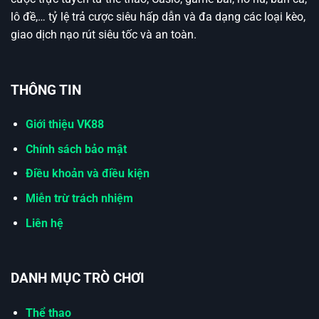
lô đề,… tỷ lệ trả cược siêu hấp dẫn và đa dạng các loại kèo,
giao dịch nạo rút siêu tốc và an toàn.
THÔNG TIN
Giới thiệu VK88
Chính sách bảo mật
Điều khoản và điều kiện
Miễn trừ trách nhiệm
Liên hệ
DANH MỤC TRÒ CHƠI
Thể thao