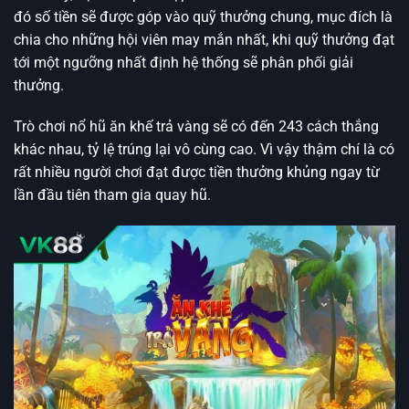
đó số tiền sẽ được góp vào quỹ thưởng chung, mục đích là
chia cho những hội viên may mắn nhất, khi quỹ thưởng đạt
tới một ngưỡng nhất định hệ thống sẽ phân phối giải
thưởng.
Trò chơi nổ hũ ăn khế trả vàng sẽ có đến 243 cách thắng
khác nhau, tỷ lệ trúng lại vô cùng cao. Vì vậy thậm chí là có
rất nhiều người chơi đạt được tiền thưởng khủng ngay từ
lần đầu tiên tham gia quay hũ.