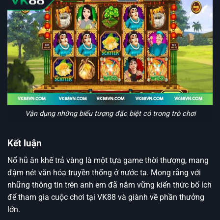
Vận dụng những biểu tượng đặc biệt có trong trò chơi
Kết luận
Nổ hũ ăn khế trả vàng là một tựa game thời thượng, mang
đậm nét văn hóa truyền thống ở nước ta. Mong rằng với
những thông tin trên anh em đã nắm vững kiến thức bổ ích
để tham gia cuộc chơi tại VK88 và giành về phần thưởng
lớn.